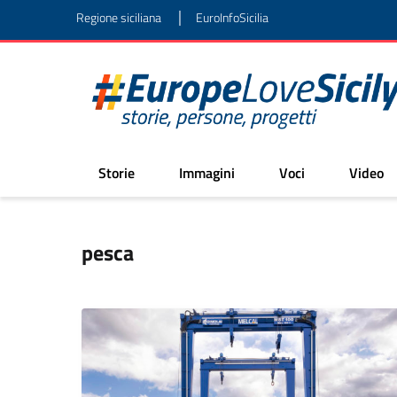
|
Regione siciliana
EuroInfoSicilia
Storie
Immagini
Voci
Video
pesca