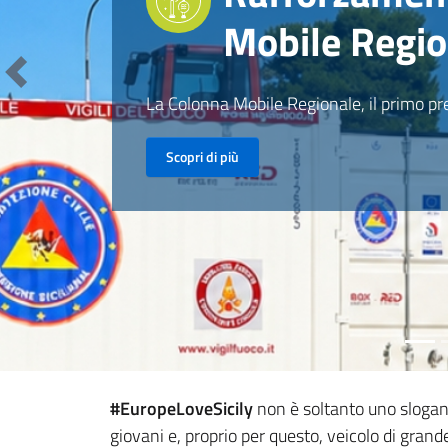
Mobile Regio
Precedente
La Colonna Mobile Regionale, il primo pr
Scopri di più
#EuropeLoveSicily
non è soltanto uno slogan.
giovani e, proprio per questo, veicolo di grand