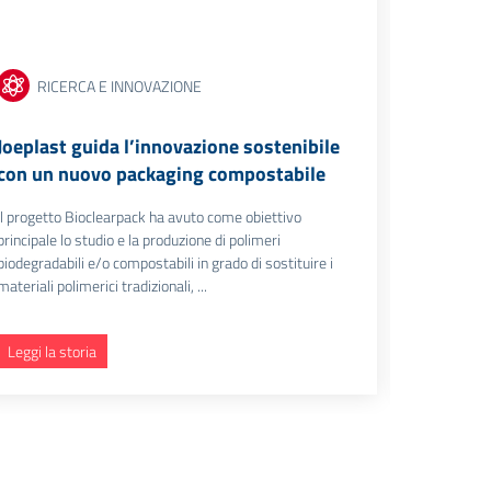
RICERCA E INNOVAZIONE
RIC
Joeplast guida l’innovazione sostenibile
Biotrak:
con un nuovo packaging compostabile
zootecni
d’oliva
Il progetto Bioclearpack ha avuto come obiettivo
principale lo studio e la produzione di polimeri
Il progetto
biodegradabili e/o compostabili in grado di sostituire i
innovativo p
materiali polimerici tradizionali, ...
zootecniche
basate sull
Leggi la storia
Leggi la s