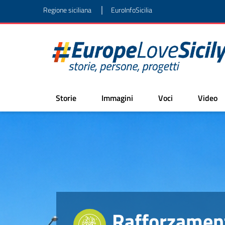
|
Regione siciliana
EuroInfoSicilia
Storie
Immagini
Voci
Video
Rafforzament