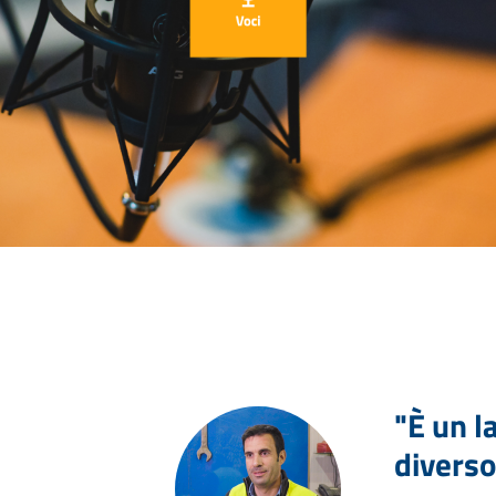
"È un l
diverso