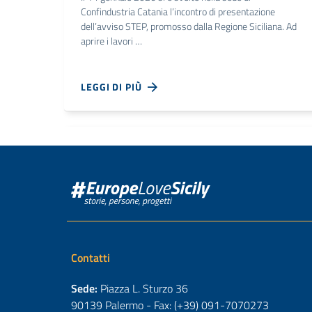
Confindustria Catania l’incontro di presentazione
dell’avviso STEP, promosso dalla Regione Siciliana. Ad
aprire i lavori …
LEGGI DI PIÙ
Contatti
Sede:
Piazza L. Sturzo 36
90139 Palermo - Fax: (+39) 091-7070273