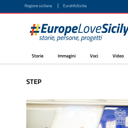
|
Regione siciliana
EuroInfoSicilia
Storie
Immagini
Voci
Video
STEP