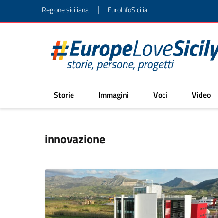
|
Regione siciliana
EuroInfoSicilia
Storie
Immagini
Voci
Video
innovazione