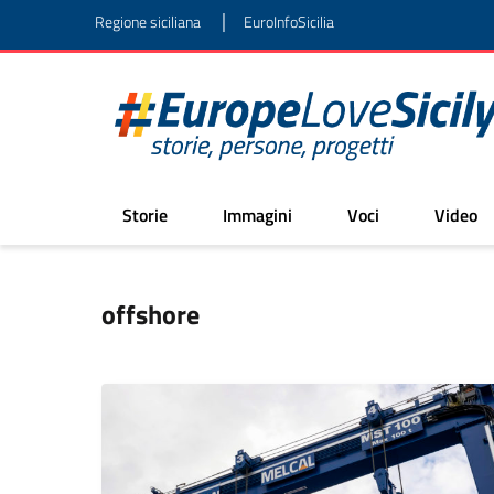
|
Regione siciliana
EuroInfoSicilia
Storie
Immagini
Voci
Video
offshore