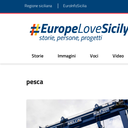
|
Regione siciliana
EuroInfoSicilia
Storie
Immagini
Voci
Video
pesca