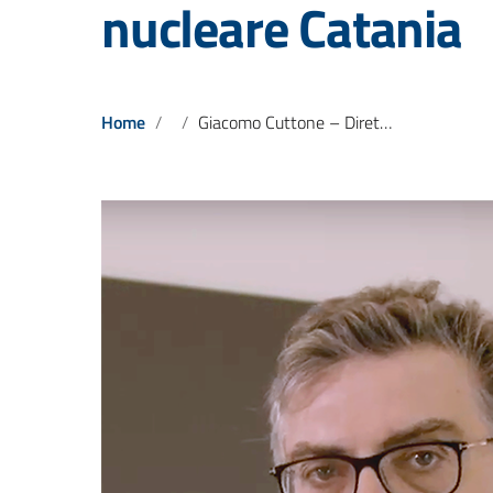
nucleare Catania
Home
Giacomo Cuttone – Direttore di ricerca Istituto nazionale fisica nucleare Catania