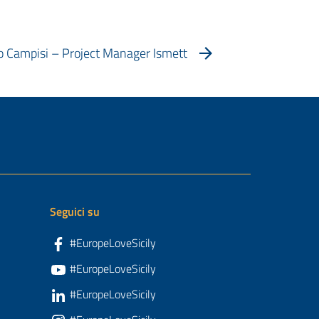
io Campisi – Project Manager Ismett
Seguici su
#EuropeLoveSicily
#EuropeLoveSicily
#EuropeLoveSicily