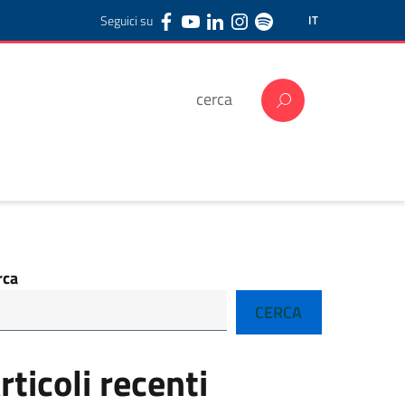
Seguici su
IT
rca
CERCA
rticoli recenti