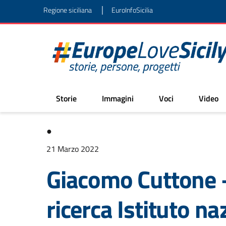
|
Regione siciliana
EuroInfoSicilia
Storie
Immagini
Voci
Video
●
21 Marzo 2022
Giacomo Cuttone –
ricerca Istituto na