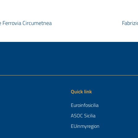
le Ferrovia Circumetnea
Fabriz
Quick link
Euroinfosicilia
ASOC Sicilia
EUinmyregion