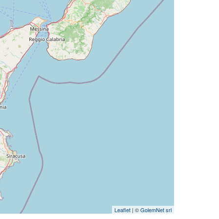
Leaflet
| ©
GolemNet srl