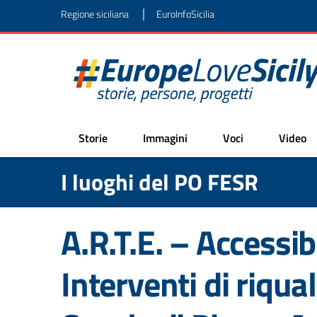
|
Regione siciliana
EuroInfoSicilia
Storie
Immagini
Voci
Video
I luoghi del PO FESR
A.R.T.E. – Accessib
Interventi di riqua