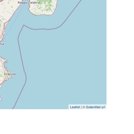
Leaflet
| ©
GolemNet srl