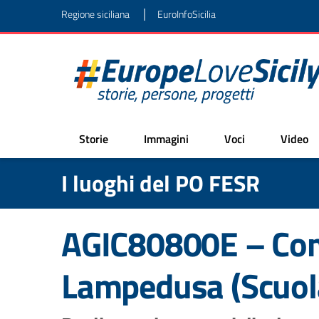
|
Regione siciliana
EuroInfoSicilia
Storie
Immagini
Voci
Video
I luoghi del PO FESR
AGIC80800E – Comu
Lampedusa (Scuola