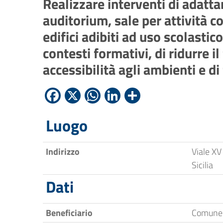
Realizzare interventi di adatt
auditorium, sale per attività c
edifici adibiti ad uso scolasti
contesti formativi, di ridurre
accessibilità agli ambienti e di
Facebook
X
WhatsApp
LinkedIn
Condividi
Luogo
Indirizzo
Viale X
Sicilia
Dati
Beneficiario
Comune 