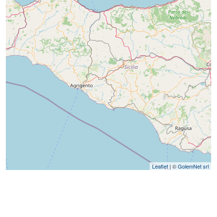
Leaflet
| ©
GolemNet srl