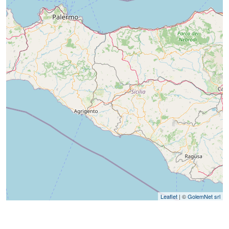
Leaflet
| ©
GolemNet srl