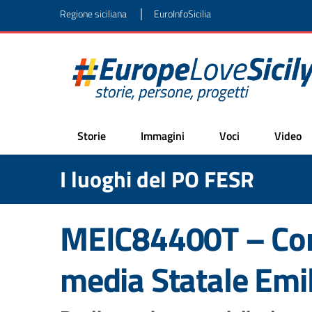
|
Regione siciliana
EuroInfoSicilia
Storie
Immagini
Voci
Video
I luoghi del PO FESR
MEIC84400T – Com
media Statale Emi