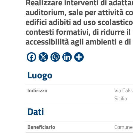
Realizzare interventi di adatt
auditorium, sale per attività c
edifici adibiti ad uso scolasti
contesti formativi, di ridurre
accessibilità agli ambienti e di
Facebook
X
WhatsApp
LinkedIn
Condividi
Luogo
Indirizzo
Via Calv
Sicilia
Dati
Beneficiario
Comune 