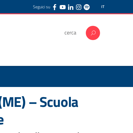
Seguici su
IT
(ME) – Scuola
e