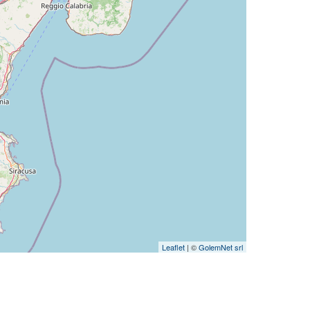
Leaflet
| ©
GolemNet srl