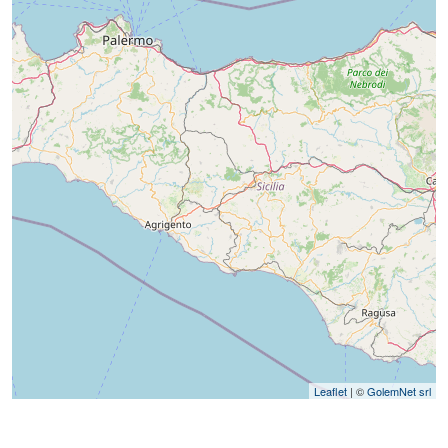
Leaflet
| ©
GolemNet srl