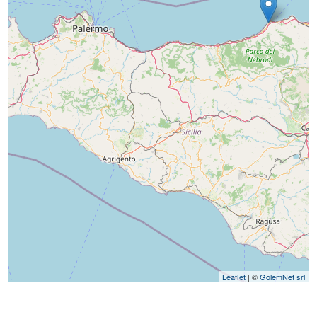
Leaflet
| ©
GolemNet srl