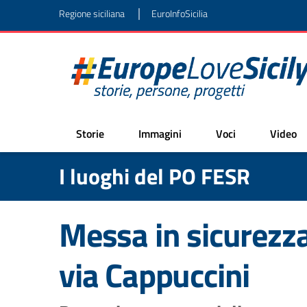
|
Regione siciliana
EuroInfoSicilia
Storie
Immagini
Voci
Video
I luoghi del PO FESR
Messa in sicurezza 
via Cappuccini