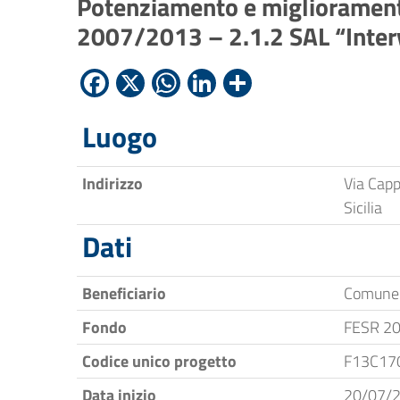
Potenziamento e miglioramento
2007/2013 – 2.1.2 SAL “Interve
Facebook
X
WhatsApp
LinkedIn
Condividi
Luogo
Indirizzo
Via Capp
Sicilia
Dati
Beneficiario
Comune 
Fondo
FESR 2
Codice unico progetto
F13C17
Data inizio
20/07/