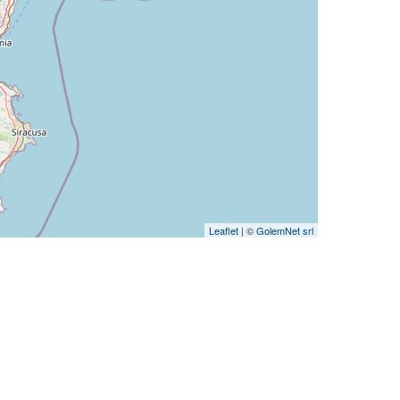
Leaflet
| ©
GolemNet srl