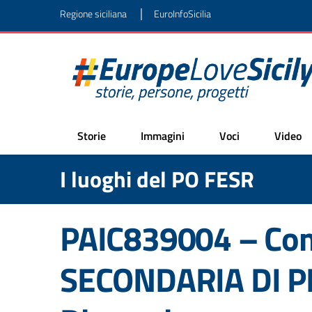
|
Regione siciliana
EuroInfoSicilia
Storie
Immagini
Voci
Video
I luoghi del PO FESR
PAIC839004 – Com
SECONDARIA DI P