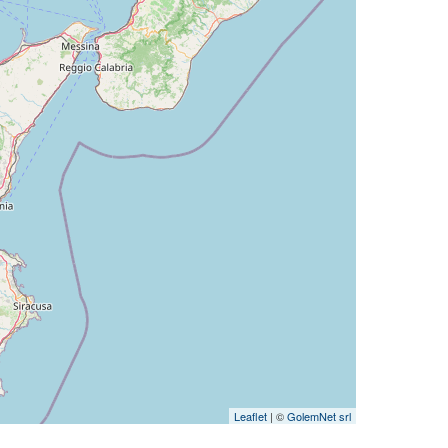
Leaflet
| ©
GolemNet srl