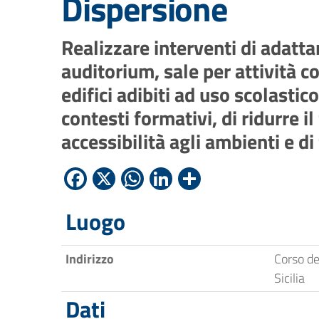
Dispersione
Realizzare interventi di adatt
auditorium, sale per attività c
edifici adibiti ad uso scolasti
contesti formativi, di ridurre
accessibilità agli ambienti e di
Facebook
X
WhatsApp
LinkedIn
Condividi
Luogo
Indirizzo
Corso de
Sicilia
Dati