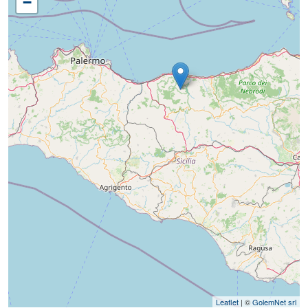
−
Leaflet
| ©
GolemNet srl