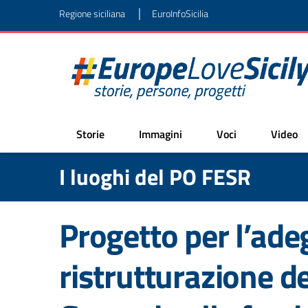
|
Regione siciliana
EuroInfoSicilia
Storie
Immagini
Voci
Video
I luoghi del PO FESR
Progetto per l’ade
ristrutturazione del