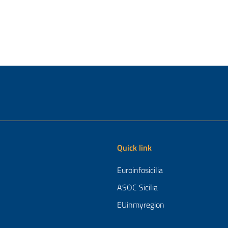
Quick link
Euroinfosicilia
ASOC Sicilia
EUinmyregion