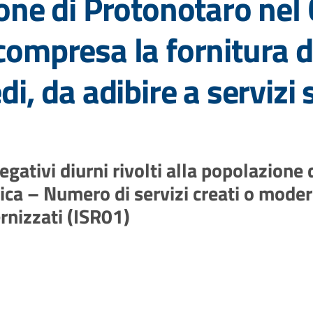
ione di Protonotaro ne
compresa la fornitura de
di, da adibire a servizi
egativi diurni rivolti alla popolazione 
udica – Numero di servizi creati o mode
ernizzati (ISR01)