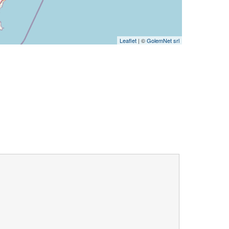
Leaflet
| ©
GolemNet srl