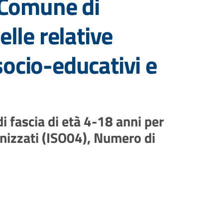
l Comune di
lle relative
 socio-educativi e
di fascia di età 4-18 anni per
rnizzati (ISO04), Numero di