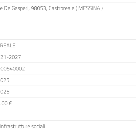
de De Gasperi, 98053, Castroreale ( MESSINA )
REALE
021-2027
000540002
2025
2026
.00 €
infrastrutture sociali