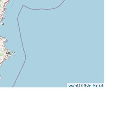
Leaflet
| ©
GolemNet srl