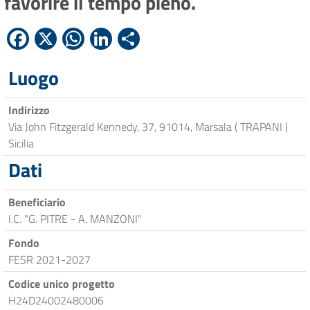
favorire il tempo pieno.
Facebook
X
WhatsApp
LinkedIn
Condividi
Luogo
Indirizzo
Via John Fitzgerald Kennedy, 37, 91014, Marsala ( TRAPANI )
Sicilia
Dati
Beneficiario
I.C. "G. PITRE - A. MANZONI"
Fondo
FESR 2021-2027
Codice unico progetto
H24D24002480006