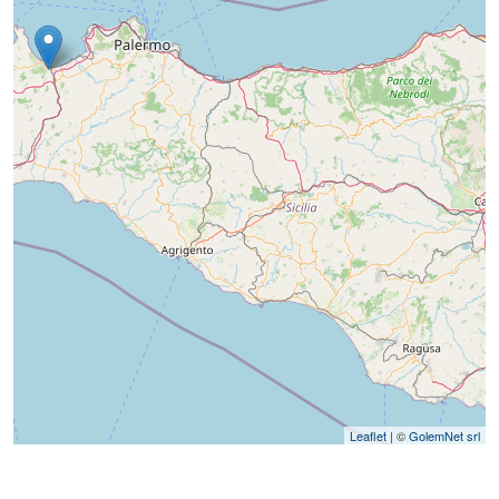
Leaflet
| ©
GolemNet srl