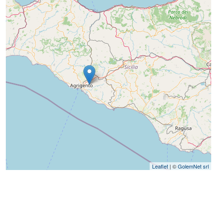
Leaflet
| ©
GolemNet srl