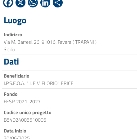
Facebook
X
WhatsApp
LinkedIn
Condividi
Luogo
Indirizzo
Via M. Barresi, 26, 91016, Favara ( TRAPANI )
Sicilia
Dati
Beneficiario
I.P.S.E.O.A. " I. E V. FLORIO" ERICE
Fondo
FESR 2021-2027
Codice unico progetto
B54D24005510006
Data inizio
30/06/2025