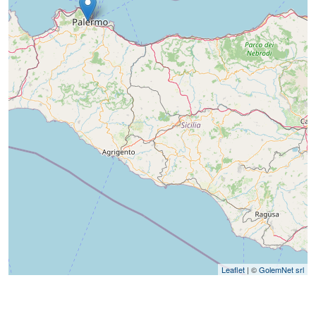
Leaflet
| ©
GolemNet srl