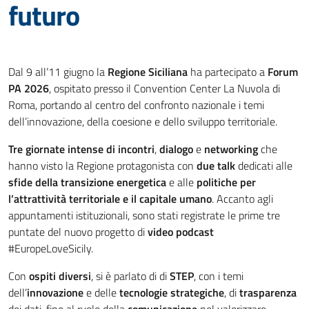
futuro
Dal 9 all’11 giugno la
Regione Siciliana
ha partecipato a
Forum
PA 2026
, ospitato presso il Convention Center La Nuvola di
Roma, portando al centro del confronto nazionale i temi
dell’innovazione, della coesione e dello sviluppo territoriale.
Tre giornate intense di incontri
,
dialogo
e
networking
che
hanno visto la Regione protagonista con
due talk
dedicati alle
sfide della transizione energetica
e alle
politiche per
l’attrattività territoriale e il capitale umano
. Accanto agli
appuntamenti istituzionali, sono stati registrate le prime tre
puntate del nuovo progetto di
video podcast
#EuropeLoveSicily.
Con
ospiti diversi
, si è parlato di di
STEP
, con i temi
dell’
innovazione
e delle
tecnologie strategiche
, di
trasparenza
dei dati, fino al ruolo della
comunicazione
nel valorizzare