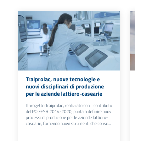
Traiprolac, nuove tecnologie e
S
nuovi disciplinari di produzione
m
per le aziende lattiero-casearie
S
a
Il progetto Traiprolac, realizzato con il contributo
r
del PO FESR 2014-2020, punta a definire nuovi
d
processi di produzione per le aziende lattiero-
casearie, fornendo nuovi strumenti che conse...