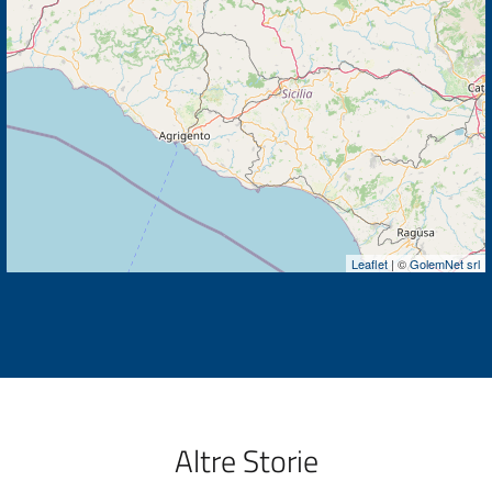
Leaflet
| ©
GolemNet srl
Altre Storie