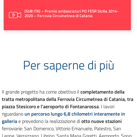
(SUB ITA) – Premio ambasciatori PO FESR Sicilia 2014-
2020 – Ferrovia Circumetnea di Catania
Per saperne di più
Il grande progetto ha come obiettivo il
completamento della
tratta metropolitana della Ferrovia Circumetnea di Catania, tra
piazza Stesicoro e l’aeroporto di Fontanarossa
. I lavori
riguardano
un percorso lungo 6,8 chilometri interamente in
galleria
e prevedono la realizzazione di
otto nuove stazioni
ferroviarie: San Domenico, Vittorio Emanuele, Palestro, San
Leone, Verrazzano, Librino, Santa Maria Goretti, Aeroporto. Sono