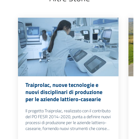
Traiprolac, nuove tecnologie e
M
nuovi disciplinari di produzione
d
per le aziende lattiero-casearie
s
Il progetto Traiprolac, realizzato con il contributo
C
del PO FESR 2014-2020, punta a definire nuovi
F
processi di produzione per le aziende lattiero-
m
casearie, fornendo nuovi strumenti che conse...
r
al