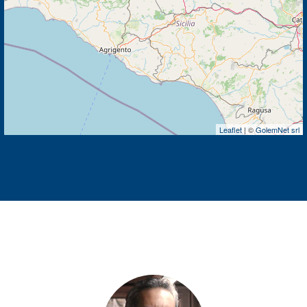
Leaflet
| ©
GolemNet srl