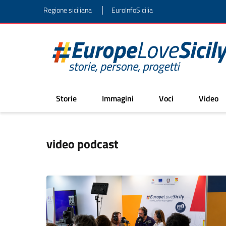
|
Regione siciliana
EuroInfoSicilia
Storie
Immagini
Voci
Video
video podcast