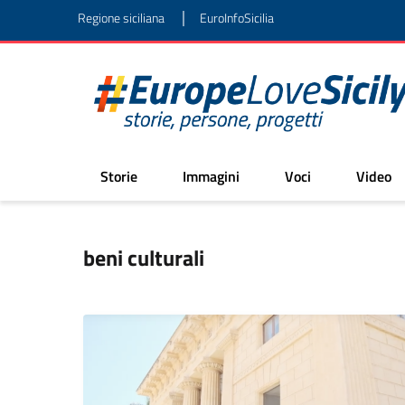
|
Regione siciliana
EuroInfoSicilia
Storie
Immagini
Voci
Video
beni culturali