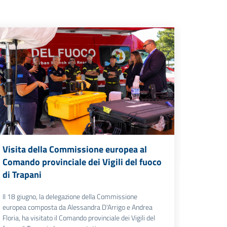
Il vide
europeo
con l’O
Il 5 giugn
formativo
dell’Europ
“Comunica
Guarda i
Visita della Commissione europea al
Comando provinciale dei Vigili del fuoco
di Trapani
Il 18 giugno, la delegazione della Commissione
europea composta da Alessandra D'Arrigo e Andrea
Floria, ha visitato il Comando provinciale dei Vigili del