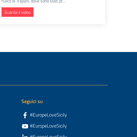
fuoco di Trapani, dove sono stati pr...
Guarda il video
Seguici su
#EuropeLoveSicily
#EuropeLoveSicily
#EuropeLoveSicily