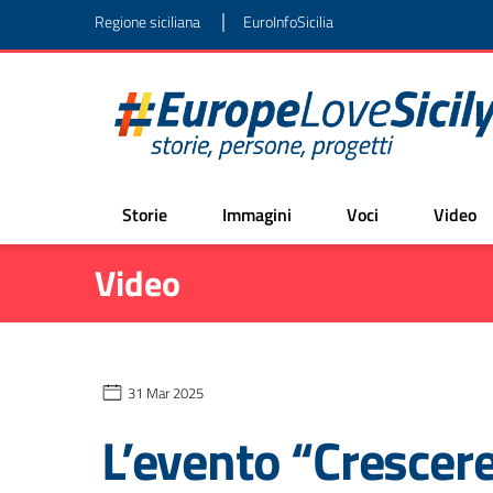
|
Regione siciliana
EuroInfoSicilia
Storie
Immagini
Voci
Video
Video
31 Mar 2025
L’evento “Crescere