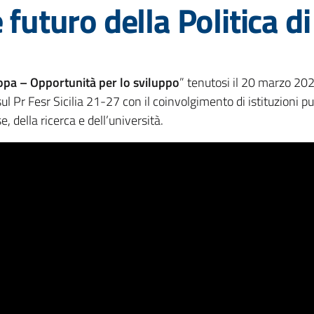
 futuro della Politica d
opa – Opportunità per lo sviluppo
” tenutosi il 20 marzo 202
l Pr Fesr Sicilia 21-27 con il coinvolgimento di istituzioni pu
 della ricerca e dell’università.