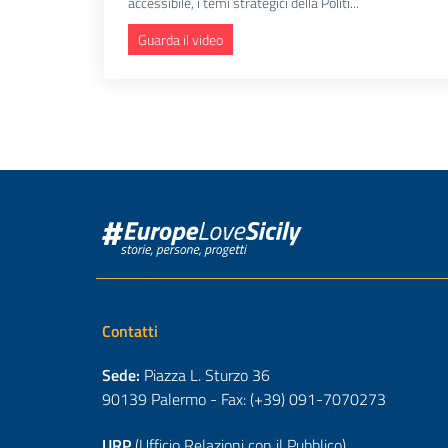
accessibile, i temi strategici della Politi...
Guarda il video
Contatti
Sede:
Piazza L. Sturzo 36
90139 Palermo - Fax: (+39) 091-7070273
URP
(Ufficio Relazioni con il Pubblico)