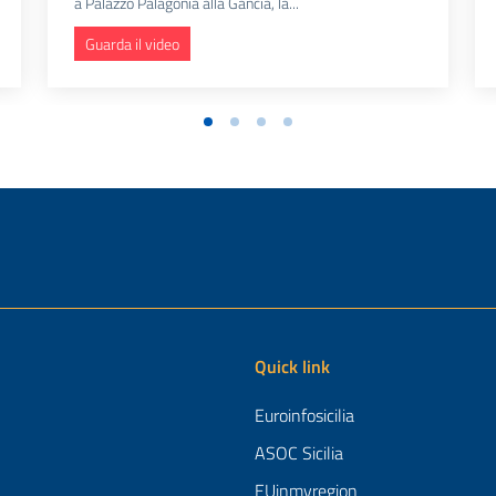
a Palazzo Palagonia alla Gancia, la...
Guarda il video
Quick link
Euroinfosicilia
ASOC Sicilia
EUinmyregion