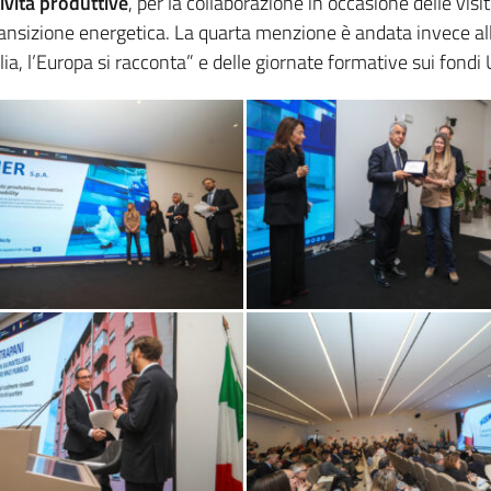
ività produttive
, per la collaborazione in occasione delle vis
 transizione energetica. La quarta menzione è andata invece all
lia, l’Europa si racconta” e delle giornate formative sui fondi 