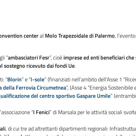
onvention center
al
Molo Trapezoidale di Palermo
, l’evento
li “
ambasciatori Fesr
”, cioè
imprese ed enti beneficiari che s
sul sostegno ricevuto dai fondi Ue
.
i: “
Blorin
” e “
I-sole
” (finanziati nell’ambito dell’Asse 1 “Rice
a della Ferrovia Circumetnea
”, (Asse 4 “Energia Sostenibile e
qualificazione del centro sportivo Gaspare Umile
” (entrambi
’associazione “
I Fenici
” di Marsala per le attività sociali svol
ali
, di cui tre ad altrettanti dipartimenti regionali: Infrastruttu