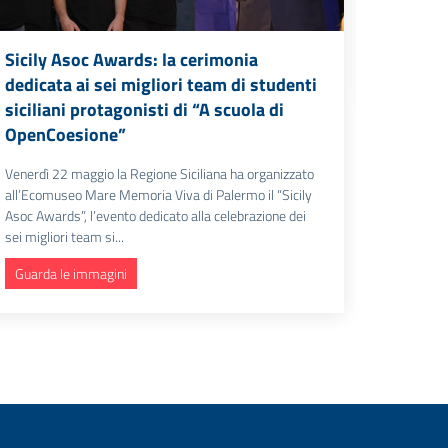
l’Europa s
dell'ultima
Sicily Asoc Awards: la cerimonia
Guarda 
dedicata ai sei migliori team di studenti
siciliani protagonisti di “A scuola di
OpenCoesione”
Venerdì 22 maggio la Regione Siciliana ha organizzato
all’Ecomuseo Mare Memoria Viva di Palermo il “Sicily
Asoc Awards”, l’evento dedicato alla celebrazione dei
sei migliori team si...
Guarda le immagini