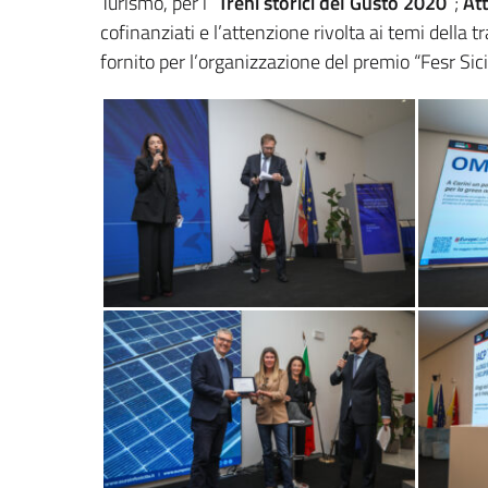
Turismo, per i “
Treni storici del Gusto 2020
”;
Att
cofinanziati e l’attenzione rivolta ai temi della
fornito per l’organizzazione del premio “Fesr Sici