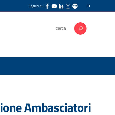
Seguici su
IT
zione Ambasciatori